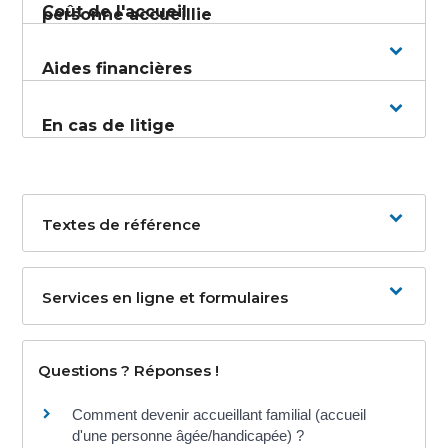
Coût de l'accueil
personne accueillie
Aides financières
En cas de litige
Textes de référence
Services en ligne et formulaires
Questions ? Réponses !
Comment devenir accueillant familial (accueil
d'une personne âgée/handicapée) ?