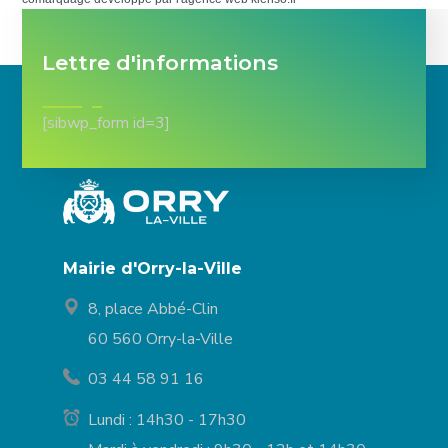
Lettre d'informations
[sibwp_form id=3]
Mairie d'Orry-la-Ville
8, place Abbé-Clin
60 560 Orry-la-Ville
03 44 58 91 16
Lundi : 14h30 - 17h30