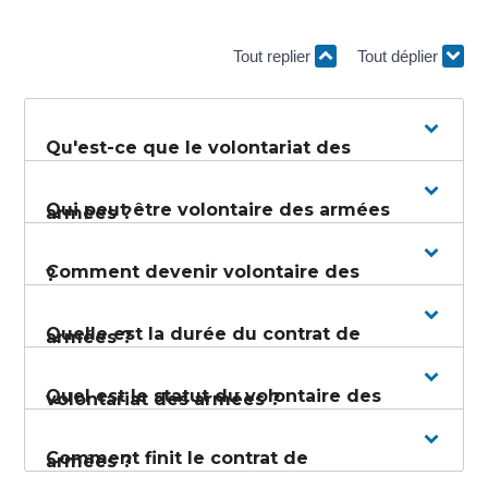
Tout replier
Tout déplier
Qu'est-ce que le volontariat des
Qui peut être volontaire des armées
armées ?
Comment devenir volontaire des
?
Quelle est la durée du contrat de
armées ?
Quel est le statut du volontaire des
volontariat des armées ?
Comment finit le contrat de
armées ?