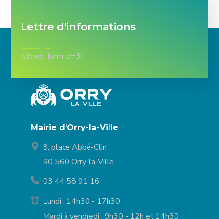
Lettre d'informations
[sibwp_form id=3]
Mairie d'Orry-la-Ville
8, place Abbé-Clin
60 560 Orry-la-Ville
03 44 58 91 16
Lundi : 14h30 - 17h30
Mardi à vendredi : 9h30 - 12h et 14h30