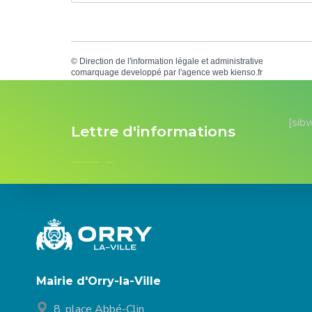
©
Direction de l'information légale et administrative
comarquage developpé par l'
agence web
kienso.fr
[sib
Lettre d'informations
Mairie d'Orry-la-Ville
8, place Abbé-Clin