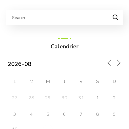
Calendrier
L
M
M
J
V
S
D
27
28
29
30
31
1
2
3
4
5
6
7
8
9