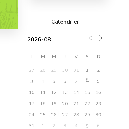
Calendrier
L
M
M
J
V
S
D
27
28
29
30
31
1
2
8
3
4
5
6
7
9
10
11
12
13
14
15
16
17
18
19
20
21
22
23
24
25
27
28
29
26
30
31
1
2
3
4
6
5