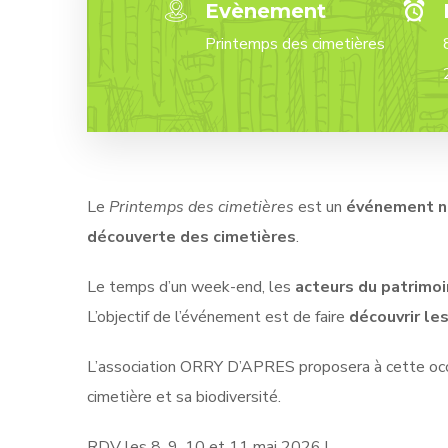
Evènement
Printemps des cimetières
Le
Printemps des cimetières
est un
événement na
découverte des cimetières
.
Le temps d’un week-end, les
acteurs du patrimo
L’objectif de l’événement est de faire
découvrir le
L’association ORRY D’APRES proposera à cette occas
cimetière et sa biodiversité.
RDV les 8, 9, 10 et 11 mai 2026 !