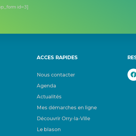
wp_form id=3]
ACCES RAPIDES
RE
Nous contacter
Agenda
Actualités
Mes démarches en ligne
Découvrir Orry-la-Ville
Le blason