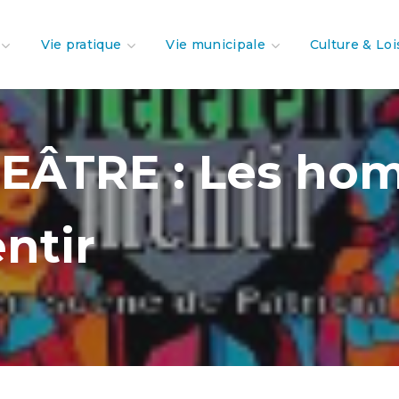
Vie pratique
Vie municipale
Culture & Loi
EÂTRE : Les ho
ntir