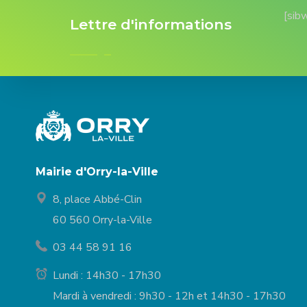
[sib
Lettre d'informations
Mairie d'Orry-la-Ville
8, place Abbé-Clin
60 560 Orry-la-Ville
03 44 58 91 16
Lundi : 14h30 - 17h30
Mardi à vendredi : 9h30 - 12h et 14h30 - 17h30