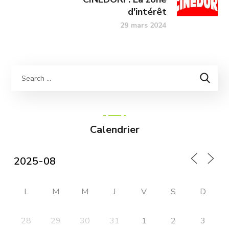
d'intérêt
29 mars 2024
Calendrier
L
M
M
J
V
S
D
28
29
30
31
1
2
3