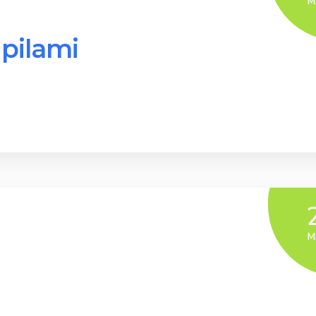
M
pilami
M