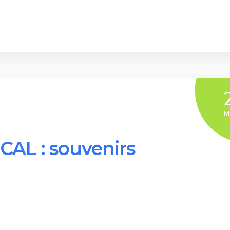
M
AL : souvenirs