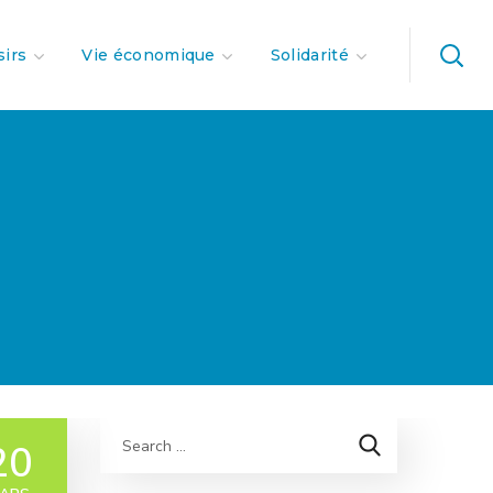
sirs
Vie économique
Solidarité
20