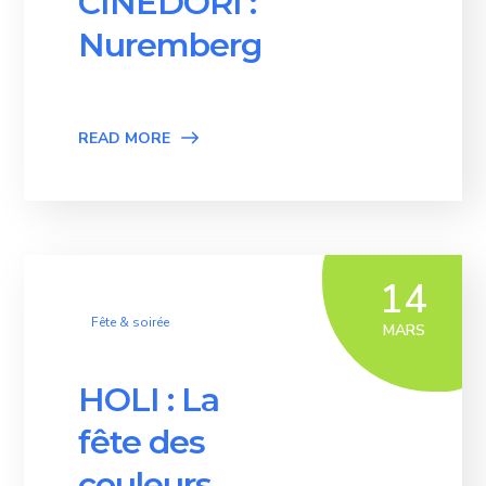
CINEDORI :
Nuremberg
READ MORE
14
Fête & soirée
MARS
HOLI : La
fête des
couleurs