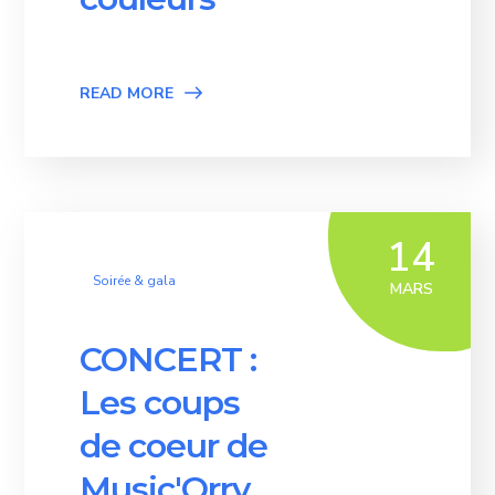
READ MORE
14
Soirée & gala
MARS
CONCERT :
Les coups
de coeur de
Music'Orry