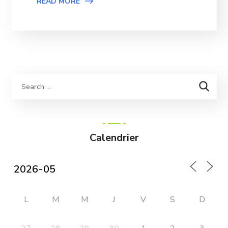
READ MORE
Calendrier
L
M
M
J
V
S
D