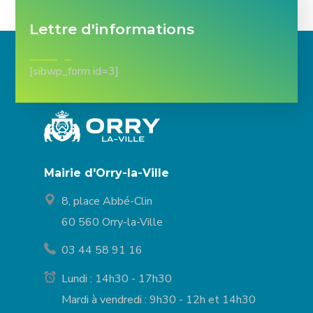
Lettre d'informations
[sibwp_form id=3]
Mairie d'Orry-la-Ville
8, place Abbé-Clin
60 560 Orry-la-Ville
03 44 58 91 16
Lundi : 14h30 - 17h30
Mardi à vendredi : 9h30 - 12h et 14h30