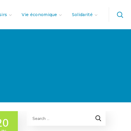
sirs
Vie économique
Solidarité
20