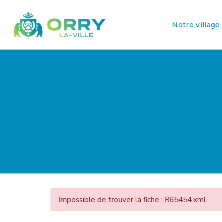
Notre village
Impossible de trouver la fiche : R65454.xml