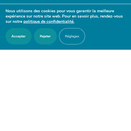
- 17h30
Nous utilisons des cookies pour vous garantir la meilleure
Samedi : 9h30 - 12h
expérience sur notre site web. Pour en savoir plus, rendez-vous
sur notre
politique de confidentialité.
Accepter
Rejeter
Réglages
ACCES RAPIDES
Nous contacter
Agenda
Actualités
Mes démarches en ligne
Découvrir Orry-la-Ville
Le blason