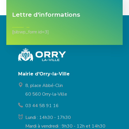
Lettre d'informations
[sibwp_form id=3]
Mairie d'Orry-la-Ville
8, place Abbé-Clin
60 560 Orry-la-Ville
03 44 58 91 16
Lundi : 14h30 - 17h30
Mardi à vendredi : 9h30 - 12h et 14h30