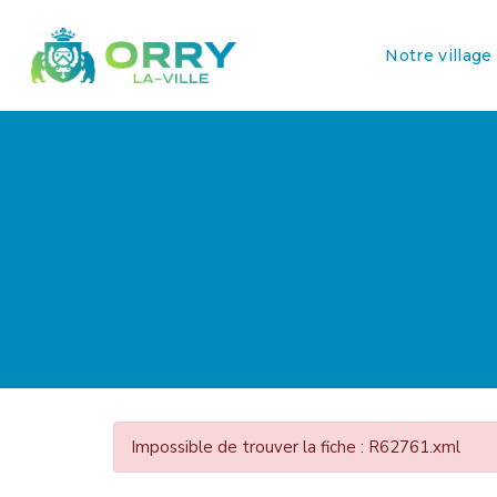
Notre village
Impossible de trouver la fiche : R62761.xml