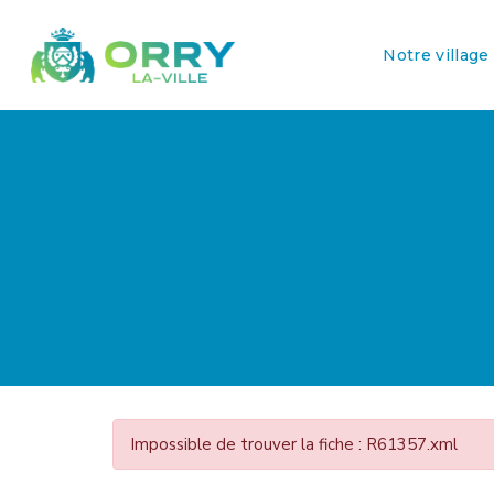
Notre village
Impossible de trouver la fiche : R61357.xml