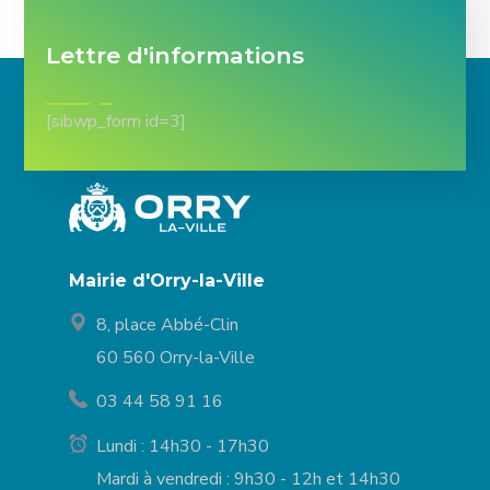
Lettre d'informations
[sibwp_form id=3]
Mairie d'Orry-la-Ville
8, place Abbé-Clin
60 560 Orry-la-Ville
03 44 58 91 16
Lundi : 14h30 - 17h30
Mardi à vendredi : 9h30 - 12h et 14h30