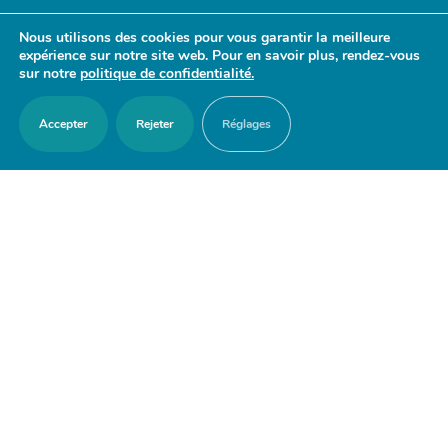
- 17h30
Nous utilisons des cookies pour vous garantir la meilleure
Samedi : 9h30 - 12h
expérience sur notre site web. Pour en savoir plus, rendez-vous
sur notre
politique de confidentialité.
Accepter
Rejeter
Réglages
ACCES RAPIDES
Nous contacter
Agenda
Actualités
Mes démarches en ligne
Découvrir Orry-la-Ville
Le blason