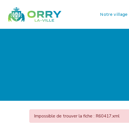
Notre village
Impossible de trouver la fiche : R60417.xml