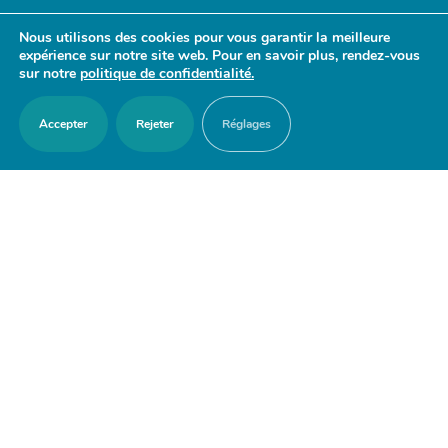
- 17h30
Nous utilisons des cookies pour vous garantir la meilleure
Samedi : 9h30 - 12h
expérience sur notre site web. Pour en savoir plus, rendez-vous
sur notre
politique de confidentialité.
Accepter
Rejeter
Réglages
ACCES RAPIDES
Nous contacter
Agenda
Actualités
Mes démarches en ligne
Découvrir Orry-la-Ville
Le blason