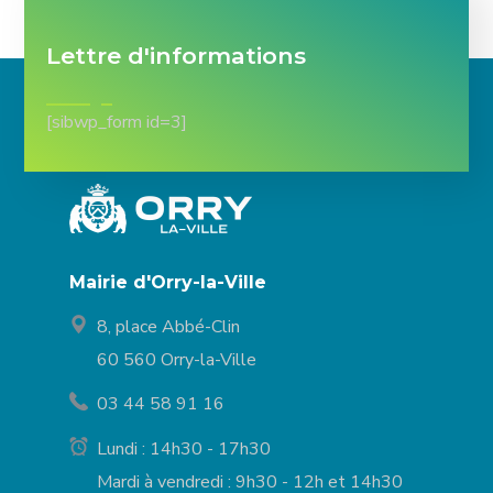
Lettre d'informations
[sibwp_form id=3]
Mairie d'Orry-la-Ville
8, place Abbé-Clin
60 560 Orry-la-Ville
03 44 58 91 16
Lundi : 14h30 - 17h30
Mardi à vendredi : 9h30 - 12h et 14h30