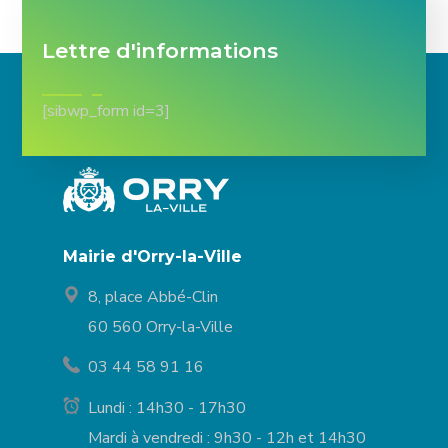
Lettre d'informations
[sibwp_form id=3]
Mairie d'Orry-la-Ville
8, place Abbé-Clin
60 560 Orry-la-Ville
03 44 58 91 16
Lundi : 14h30 - 17h30
Mardi à vendredi : 9h30 - 12h et 14h30