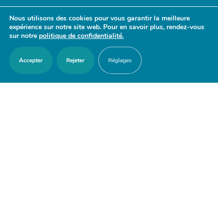
- 17h30
Nous utilisons des cookies pour vous garantir la meilleure
Samedi : 9h30 - 12h
expérience sur notre site web. Pour en savoir plus, rendez-vous
sur notre
politique de confidentialité.
Accepter
Rejeter
Réglages
ACCES RAPIDES
Nous contacter
Agenda
Actualités
Mes démarches en ligne
Découvrir Orry-la-Ville
Le blason