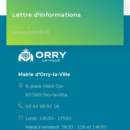
Lettre d'informations
[sibwp_form id=3]
Mairie d'Orry-la-Ville
8, place Abbé-Clin
60 560 Orry-la-Ville
03 44 58 91 16
Lundi : 14h30 - 17h30
Mardi à vendredi : 9h30 - 12h et 14h30