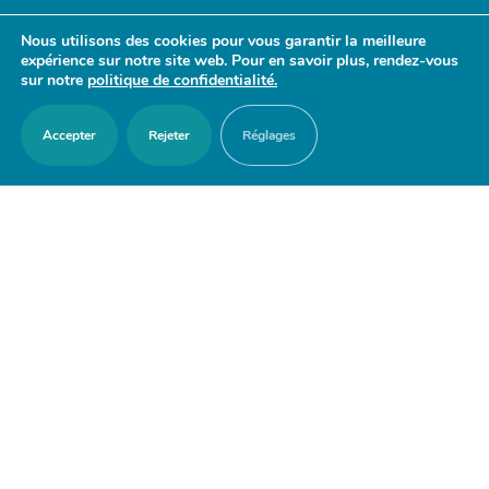
- 17h30
Nous utilisons des cookies pour vous garantir la meilleure
Samedi : 9h30 - 12h
expérience sur notre site web. Pour en savoir plus, rendez-vous
sur notre
politique de confidentialité.
Accepter
Rejeter
Réglages
ACCES RAPIDES
Nous contacter
Agenda
Actualités
Mes démarches en ligne
Découvrir Orry-la-Ville
Le blason