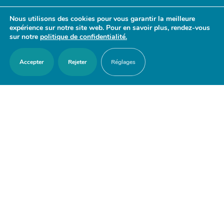
- 17h30
Nous utilisons des cookies pour vous garantir la meilleure
Samedi : 9h30 - 12h
expérience sur notre site web. Pour en savoir plus, rendez-vous
sur notre
politique de confidentialité.
Accepter
Rejeter
Réglages
ACCES RAPIDES
Nous contacter
Agenda
Actualités
Mes démarches en ligne
Découvrir Orry-la-Ville
Le blason