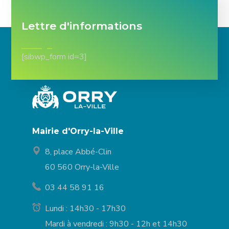
Lettre d'informations
[sibwp_form id=3]
Mairie d'Orry-la-Ville
8, place Abbé-Clin
60 560 Orry-la-Ville
03 44 58 91 16
Lundi : 14h30 - 17h30
Mardi à vendredi : 9h30 - 12h et 14h30