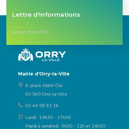
Lettre d'informations
[sibwp_form id=3]
Mairie d'Orry-la-Ville
8, place Abbé-Clin
60 560 Orry-la-Ville
03 44 58 91 16
Lundi : 14h30 - 17h30
Mardi à vendredi : 9h30 - 12h et 14h30