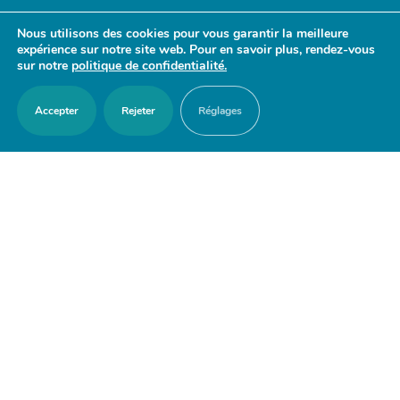
- 17h30
Nous utilisons des cookies pour vous garantir la meilleure
Samedi : 9h30 - 12h
expérience sur notre site web. Pour en savoir plus, rendez-vous
sur notre
politique de confidentialité.
Accepter
Rejeter
Réglages
ACCES RAPIDES
Nous contacter
Agenda
Actualités
Mes démarches en ligne
Découvrir Orry-la-Ville
Le blason