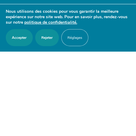
- 17h30
Nous utilisons des cookies pour vous garantir la meilleure
Samedi : 9h30 - 12h
expérience sur notre site web. Pour en savoir plus, rendez-vous
sur notre
politique de confidentialité.
Accepter
Rejeter
Réglages
ACCES RAPIDES
Nous contacter
Agenda
Actualités
Mes démarches en ligne
Découvrir Orry-la-Ville
Le blason