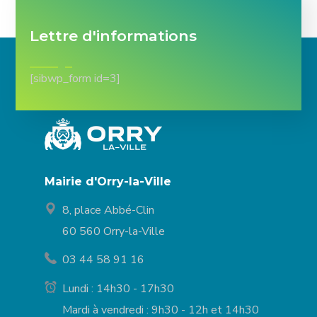
Lettre d'informations
[sibwp_form id=3]
Mairie d'Orry-la-Ville
8, place Abbé-Clin
60 560 Orry-la-Ville
03 44 58 91 16
Lundi : 14h30 - 17h30
Mardi à vendredi : 9h30 - 12h et 14h30