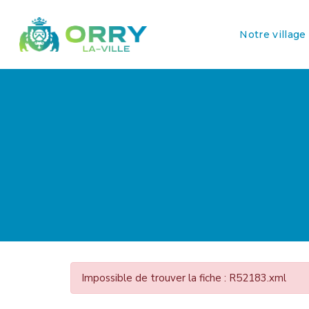
Notre village
Impossible de trouver la fiche : R52183.xml