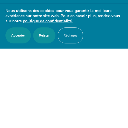
- 17h30
Nous utilisons des cookies pour vous garantir la meilleure
Samedi : 9h30 - 12h
expérience sur notre site web. Pour en savoir plus, rendez-vous
sur notre
politique de confidentialité.
Accepter
Rejeter
Réglages
ACCES RAPIDES
Nous contacter
Agenda
Actualités
Mes démarches en ligne
Découvrir Orry-la-Ville
Le blason