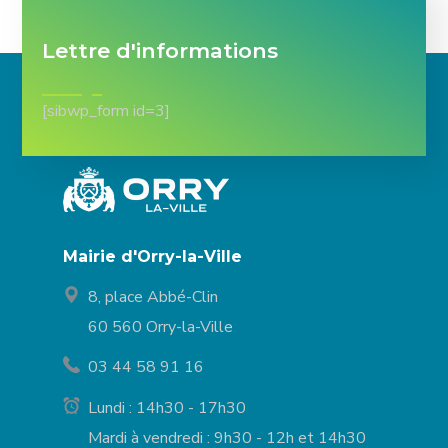
Lettre d'informations
[sibwp_form id=3]
Mairie d'Orry-la-Ville
8, place Abbé-Clin
60 560 Orry-la-Ville
03 44 58 91 16
Lundi : 14h30 - 17h30
Mardi à vendredi : 9h30 - 12h et 14h30