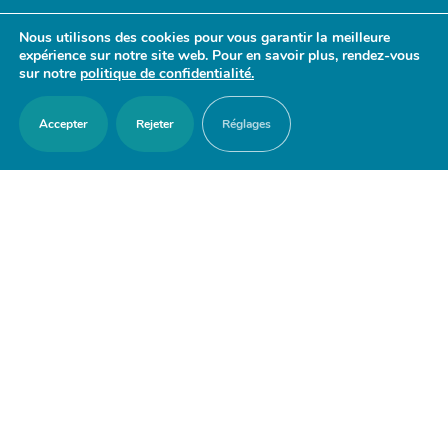
- 17h30
Nous utilisons des cookies pour vous garantir la meilleure
Samedi : 9h30 - 12h
expérience sur notre site web. Pour en savoir plus, rendez-vous
sur notre
politique de confidentialité.
Accepter
Rejeter
Réglages
ACCES RAPIDES
Nous contacter
Agenda
Actualités
Mes démarches en ligne
Découvrir Orry-la-Ville
Le blason