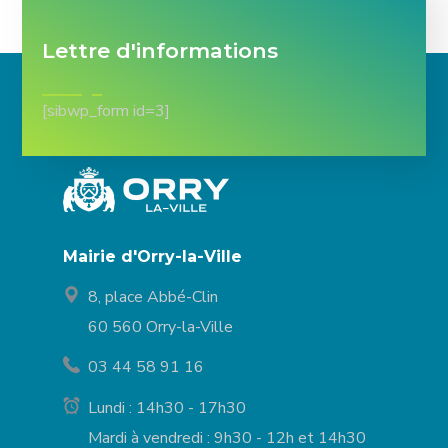
Lettre d'informations
[sibwp_form id=3]
Mairie d'Orry-la-Ville
8, place Abbé-Clin
60 560 Orry-la-Ville
03 44 58 91 16
Lundi : 14h30 - 17h30
Mardi à vendredi : 9h30 - 12h et 14h30