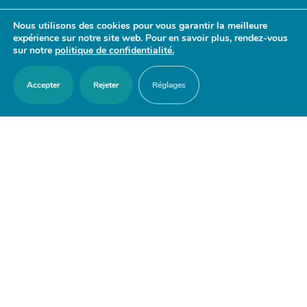
- 17h30
Nous utilisons des cookies pour vous garantir la meilleure
Samedi : 9h30 - 12h
expérience sur notre site web. Pour en savoir plus, rendez-vous
sur notre
politique de confidentialité.
Accepter
Rejeter
Réglages
ACCES RAPIDES
Nous contacter
Agenda
Actualités
Mes démarches en ligne
Découvrir Orry-la-Ville
Le blason