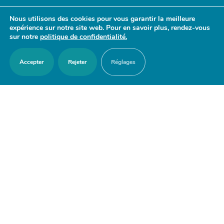
- 17h30
Nous utilisons des cookies pour vous garantir la meilleure
Samedi : 9h30 - 12h
expérience sur notre site web. Pour en savoir plus, rendez-vous
sur notre
politique de confidentialité.
Accepter
Rejeter
Réglages
ACCES RAPIDES
Nous contacter
Agenda
Actualités
Mes démarches en ligne
Découvrir Orry-la-Ville
Le blason