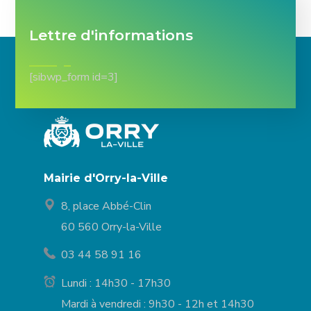
Lettre d'informations
[sibwp_form id=3]
Mairie d'Orry-la-Ville
8, place Abbé-Clin
60 560 Orry-la-Ville
03 44 58 91 16
Lundi : 14h30 - 17h30
Mardi à vendredi : 9h30 - 12h et 14h30