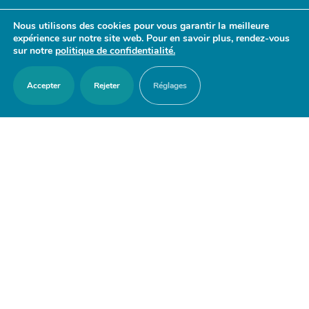
- 17h30
Nous utilisons des cookies pour vous garantir la meilleure
Samedi : 9h30 - 12h
expérience sur notre site web. Pour en savoir plus, rendez-vous
sur notre
politique de confidentialité.
Accepter
Rejeter
Réglages
ACCES RAPIDES
Nous contacter
Agenda
Actualités
Mes démarches en ligne
Découvrir Orry-la-Ville
Le blason