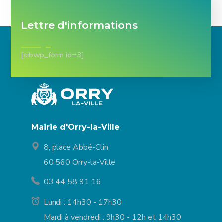
Lettre d'informations
[sibwp_form id=3]
Mairie d'Orry-la-Ville
8, place Abbé-Clin
60 560 Orry-la-Ville
03 44 58 91 16
Lundi : 14h30 - 17h30
Mardi à vendredi : 9h30 - 12h et 14h30