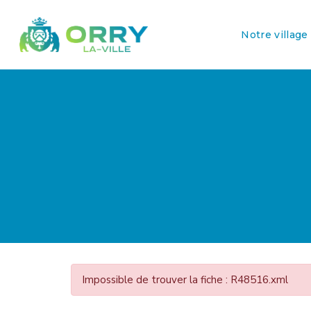
Notre village
Impossible de trouver la fiche : R48516.xml