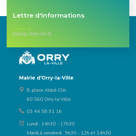
Lettre d'informations
[sibwp_form id=3]
Mairie d'Orry-la-Ville
8, place Abbé-Clin
60 560 Orry-la-Ville
03 44 58 91 16
Lundi : 14h30 - 17h30
Mardi à vendredi : 9h30 - 12h et 14h30