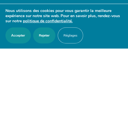
- 17h30
Nous utilisons des cookies pour vous garantir la meilleure
Samedi : 9h30 - 12h
expérience sur notre site web. Pour en savoir plus, rendez-vous
sur notre
politique de confidentialité.
Accepter
Rejeter
Réglages
ACCES RAPIDES
Nous contacter
Agenda
Actualités
Mes démarches en ligne
Découvrir Orry-la-Ville
Le blason