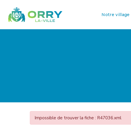
Notre village
Impossible de trouver la fiche : R47036.xml