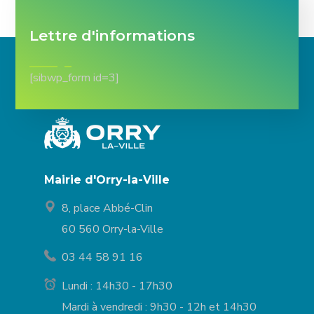
Lettre d'informations
[sibwp_form id=3]
Mairie d'Orry-la-Ville
8, place Abbé-Clin
60 560 Orry-la-Ville
03 44 58 91 16
Lundi : 14h30 - 17h30
Mardi à vendredi : 9h30 - 12h et 14h30