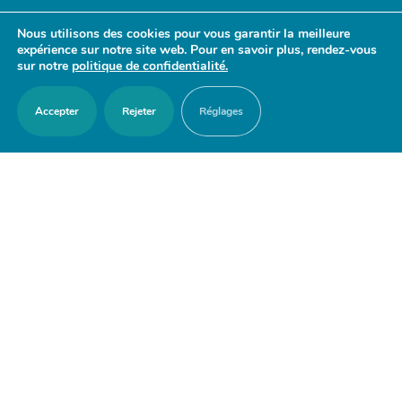
- 17h30
Nous utilisons des cookies pour vous garantir la meilleure
Samedi : 9h30 - 12h
expérience sur notre site web. Pour en savoir plus, rendez-vous
sur notre
politique de confidentialité.
Accepter
Rejeter
Réglages
ACCES RAPIDES
Nous contacter
Agenda
Actualités
Mes démarches en ligne
Découvrir Orry-la-Ville
Le blason