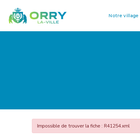
Notre village
Impossible de trouver la fiche : R41254.xml