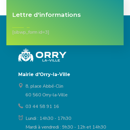
Lettre d'informations
[sibwp_form id=3]
Mairie d'Orry-la-Ville
8, place Abbé-Clin
60 560 Orry-la-Ville
03 44 58 91 16
Lundi : 14h30 - 17h30
Mardi à vendredi : 9h30 - 12h et 14h30