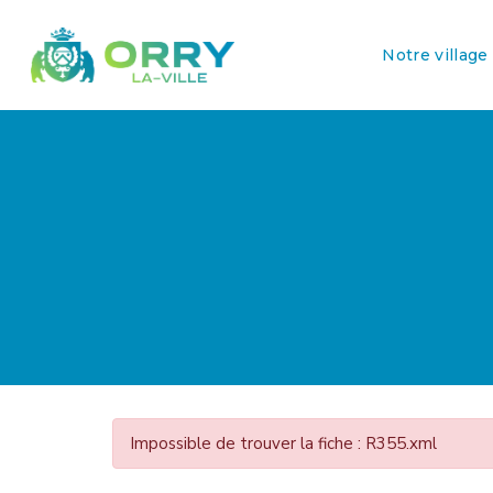
Notre village
Impossible de trouver la fiche : R355.xml