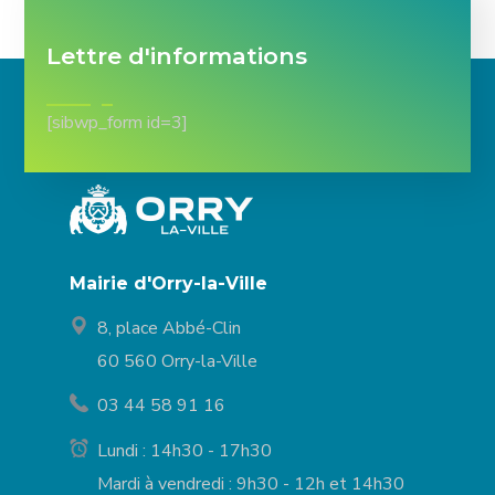
Lettre d'informations
[sibwp_form id=3]
Mairie d'Orry-la-Ville
8, place Abbé-Clin
60 560 Orry-la-Ville
03 44 58 91 16
Lundi : 14h30 - 17h30
Mardi à vendredi : 9h30 - 12h et 14h30