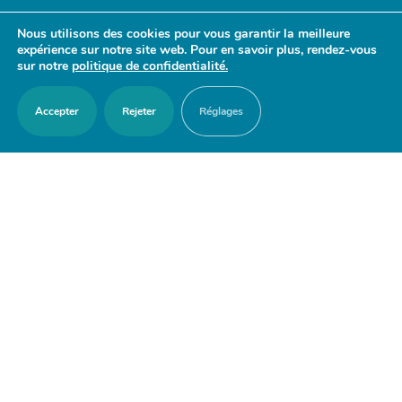
- 17h30
Nous utilisons des cookies pour vous garantir la meilleure
Samedi : 9h30 - 12h
expérience sur notre site web. Pour en savoir plus, rendez-vous
sur notre
politique de confidentialité.
Accepter
Rejeter
Réglages
ACCES RAPIDES
Nous contacter
Agenda
Actualités
Mes démarches en ligne
Découvrir Orry-la-Ville
Le blason