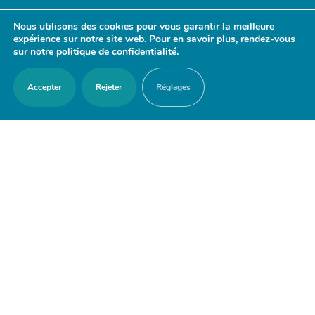
- 17h30
Nous utilisons des cookies pour vous garantir la meilleure
Samedi : 9h30 - 12h
expérience sur notre site web. Pour en savoir plus, rendez-vous
sur notre
politique de confidentialité.
Accepter
Rejeter
Réglages
ACCES RAPIDES
Nous contacter
Agenda
Actualités
Mes démarches en ligne
Découvrir Orry-la-Ville
Le blason