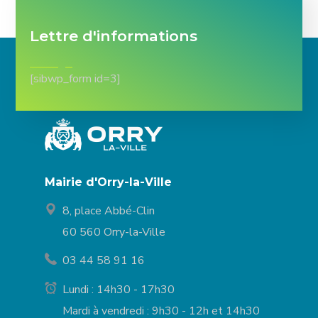
Lettre d'informations
[sibwp_form id=3]
Mairie d'Orry-la-Ville
8, place Abbé-Clin
60 560 Orry-la-Ville
03 44 58 91 16
Lundi : 14h30 - 17h30
Mardi à vendredi : 9h30 - 12h et 14h30