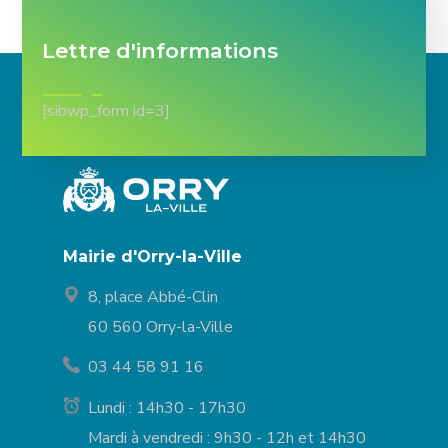
Lettre d'informations
[sibwp_form id=3]
Mairie d'Orry-la-Ville
8, place Abbé-Clin
60 560 Orry-la-Ville
03 44 58 91 16
Lundi : 14h30 - 17h30
Mardi à vendredi : 9h30 - 12h et 14h30