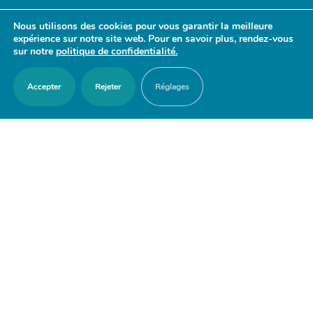
- 17h30
Nous utilisons des cookies pour vous garantir la meilleure
Samedi : 9h30 - 12h
expérience sur notre site web. Pour en savoir plus, rendez-vous
sur notre
politique de confidentialité.
Accepter
Rejeter
Réglages
ACCES RAPIDES
Nous contacter
Agenda
Actualités
Mes démarches en ligne
Découvrir Orry-la-Ville
Le blason