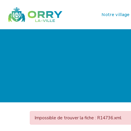
Notre village
Impossible de trouver la fiche : R14736.xml