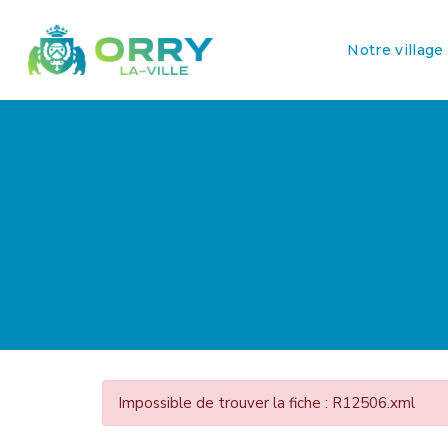
Notre village
Impossible de trouver la fiche : R12506.xml