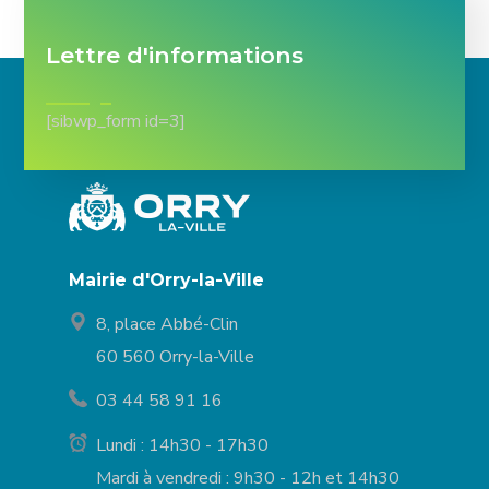
Lettre d'informations
[sibwp_form id=3]
Mairie d'Orry-la-Ville
8, place Abbé-Clin
60 560 Orry-la-Ville
03 44 58 91 16
Lundi : 14h30 - 17h30
Mardi à vendredi : 9h30 - 12h et 14h30