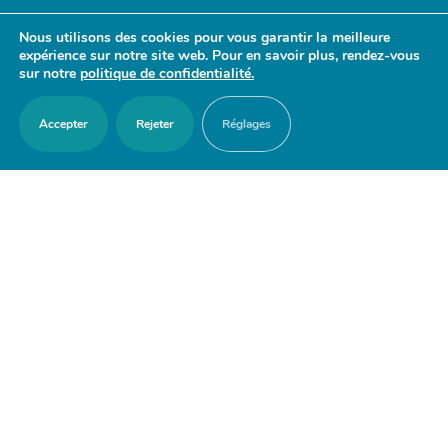
- 17h30
Nous utilisons des cookies pour vous garantir la meilleure
Samedi : 9h30 - 12h
expérience sur notre site web. Pour en savoir plus, rendez-vous
sur notre
politique de confidentialité.
Accepter
Rejeter
Réglages
ACCES RAPIDES
Nous contacter
Agenda
Actualités
Mes démarches en ligne
Découvrir Orry-la-Ville
Le blason