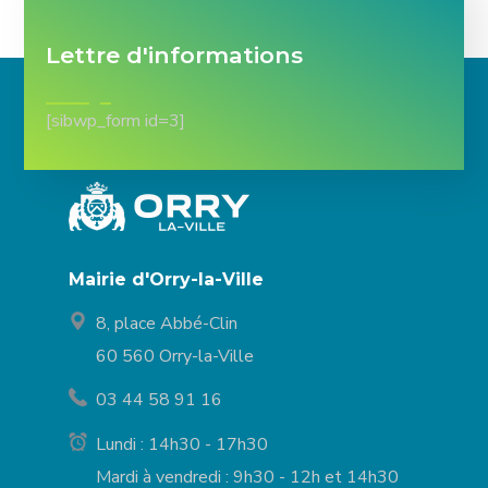
Lettre d'informations
[sibwp_form id=3]
Mairie d'Orry-la-Ville
8, place Abbé-Clin
60 560 Orry-la-Ville
03 44 58 91 16
Lundi : 14h30 - 17h30
Mardi à vendredi : 9h30 - 12h et 14h30