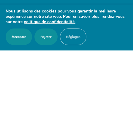
- 17h30
Nous utilisons des cookies pour vous garantir la meilleure
Samedi : 9h30 - 12h
expérience sur notre site web. Pour en savoir plus, rendez-vous
sur notre
politique de confidentialité.
Accepter
Rejeter
Réglages
ACCES RAPIDES
Nous contacter
Agenda
Actualités
Mes démarches en ligne
Découvrir Orry-la-Ville
Le blason