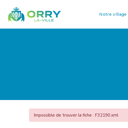
Notre village
Impossible de trouver la fiche : F32190.xml